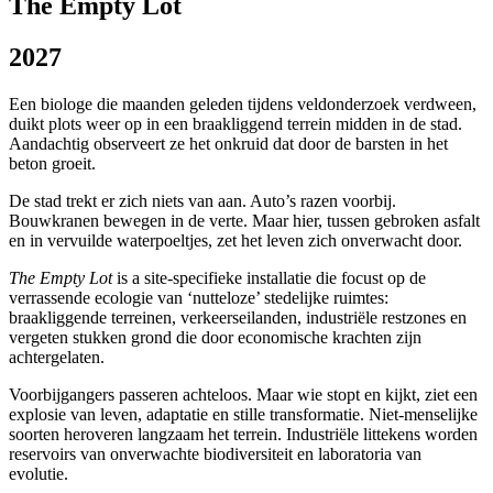
The Empty Lot
2027
Een biologe die maanden geleden tijdens veldonderzoek verdween,
duikt plots weer op in een braakliggend terrein midden in de stad.
Aandachtig observeert ze het onkruid dat door de barsten in het
beton groeit.
De stad trekt er zich niets van aan. Auto’s razen voorbij.
Bouwkranen bewegen in de verte. Maar hier, tussen gebroken asfalt
en in vervuilde waterpoeltjes, zet het leven zich onverwacht door.
The Empty Lot
is a site-specifieke installatie die focust op de
verrassende ecologie van ‘nutteloze’ stedelijke ruimtes:
braakliggende terreinen, verkeerseilanden, industriële restzones en
vergeten stukken grond die door economische krachten zijn
achtergelaten.
Voorbijgangers passeren achteloos. Maar wie stopt en kijkt, ziet een
explosie van leven, adaptatie en stille transformatie. Niet-menselijke
soorten heroveren langzaam het terrein. Industriële littekens worden
reservoirs van onverwachte biodiversiteit en laboratoria van
evolutie.