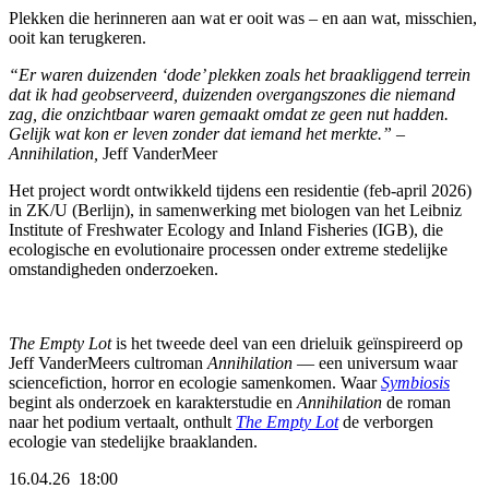
Plekken die herinneren aan wat er ooit was – en aan wat, misschien,
ooit kan terugkeren.
“Er waren duizenden ‘dode’ plekken zoals het braakliggend terrein
dat ik had geobserveerd, duizenden overgangszones die niemand
zag, die onzichtbaar waren gemaakt omdat ze geen nut hadden.
Gelijk wat kon er leven zonder dat iemand het merkte.”
–
Annihilation,
Jeff VanderMeer
Het project wordt ontwikkeld tijdens een residentie (feb-april 2026)
in ZK/U (Berlijn), in samenwerking met biologen van het Leibniz
Institute of Freshwater Ecology and Inland Fisheries (IGB), die
ecologische en evolutionaire processen onder extreme stedelijke
omstandigheden onderzoeken.
The
Empty
Lot
is
het
tweede
deel
van
een
drieluik
geïnspireerd
op
Jeff
VanderMeers
cultroman
Annihilation
—
een
universum
waar
sciencefiction,
horror
en
ecologie
samenkomen.
Waar
Symbiosis
begint
als
onderzoek
en
karakterstudie
en
Annihilation
de
roman
naar
het
podium
vertaalt,
onthult
The
Empty
Lot
de
verborgen
ecologie
van
stedelijke
braaklanden.
16.04.26 18:00